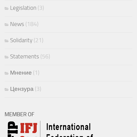
Legislation
(3)
News
(184)
Solidarity
(21)
Statements
(56)
Мнение
(1)
Цензура
(3)
MEMBER OF