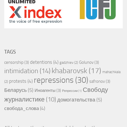
TAGS
detentions
(4)
censorship
(3)
Golunov
(3)
gadzhiev
(2)
khabarovsk
(17)
intimidation
(14)
mahachkala
repressions
(30)
protests
(4)
safronov
(3)
(2)
Свободу
Беларусь
(5)
Иноагенты
(3)
Репрессии
(1)
журналистике
(10)
домогательства
(5)
свобода_слова
(4)