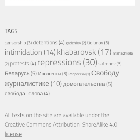
TAGS
detentions
(4)
censorship
(3)
Golunov
(3)
gadzhiev
(2)
khabarovsk
(17)
intimidation
(14)
mahachkala
repressions
(30)
protests
(4)
safronov
(3)
(2)
Свободу
Беларусь
(5)
Иноагенты
(3)
Репрессии
(1)
журналистике
(10)
домогательства
(5)
свобода_слова
(4)
All texts on the site are available under the
Creative Commons Attribution-ShareAlike 4.0
license