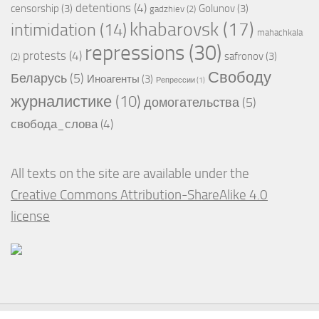
detentions
(4)
censorship
(3)
Golunov
(3)
gadzhiev
(2)
khabarovsk
(17)
intimidation
(14)
mahachkala
repressions
(30)
protests
(4)
safronov
(3)
(2)
Свободу
Беларусь
(5)
Иноагенты
(3)
Репрессии
(1)
журналистике
(10)
домогательства
(5)
свобода_слова
(4)
All texts on the site are available under the
Creative Commons Attribution-ShareAlike 4.0
license