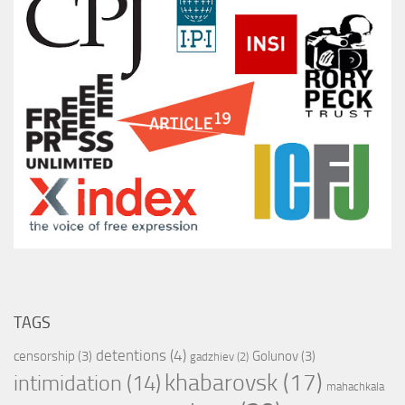
TAGS
detentions
(4)
censorship
(3)
Golunov
(3)
gadzhiev
(2)
khabarovsk
(17)
intimidation
(14)
mahachkala