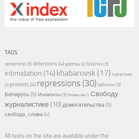
TAGS
detentions
(4)
censorship
(3)
Golunov
(3)
gadzhiev
(2)
khabarovsk
(17)
intimidation
(14)
mahachkala
repressions
(30)
protests
(4)
safronov
(3)
(2)
Свободу
Беларусь
(5)
Иноагенты
(3)
Репрессии
(1)
журналистике
(10)
домогательства
(5)
свобода_слова
(4)
All texts on the site are available under the