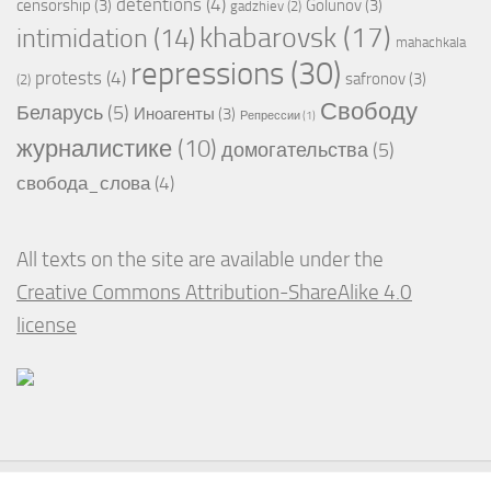
detentions
(4)
censorship
(3)
Golunov
(3)
gadzhiev
(2)
khabarovsk
(17)
intimidation
(14)
mahachkala
repressions
(30)
protests
(4)
safronov
(3)
(2)
Свободу
Беларусь
(5)
Иноагенты
(3)
Репрессии
(1)
журналистике
(10)
домогательства
(5)
свобода_слова
(4)
All texts on the site are available under the
Creative Commons Attribution-ShareAlike 4.0
license