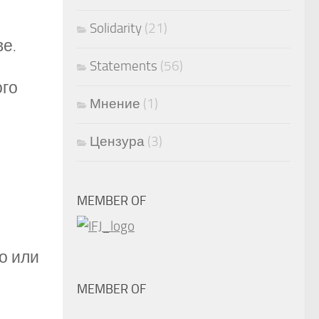
Solidarity
(21)
ве.
Statements
(56)
ого
Мнение
(1)
Цензура
(3)
MEMBER OF
о или
MEMBER OF