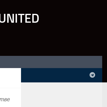
UNITED
стве