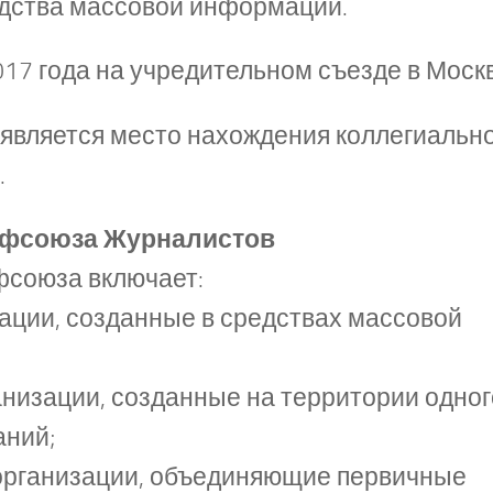
едства массовой информации.
017 года на учредительном съезде в Моск
является место нахождения коллегиальн
.
рофсоюза Журналистов
фсоюза включает:
ции, созданные в средствах массовой
изации, созданные на территории одног
аний;
рганизации, объединяющие первичные