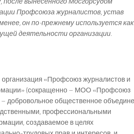
ду, после вынесенного Мосгорсудом
дации Профсоюза журналистов, устав
менее, он по-прежнему используется как
ущей деятельности организации.
я организация «Профсоюз журналистов и
ормации» (сокращенно – МОО «Профсоюз
) – добровольное общественное объедин
одственными, профессиональными
мации, создаваемое в целях
ально-трудовых прав и интересов, и