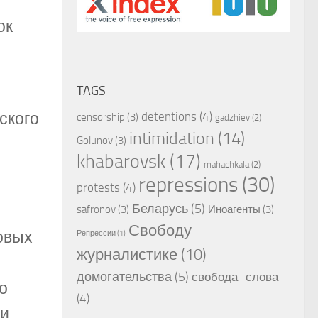
ок
TAGS
detentions
(4)
ского
censorship
(3)
gadzhiev
(2)
intimidation
(14)
Golunov
(3)
khabarovsk
(17)
mahachkala
(2)
repressions
(30)
protests
(4)
Беларусь
(5)
safronov
(3)
Иноагенты
(3)
Свободу
овых
Репрессии
(1)
журналистике
(10)
домогательства
(5)
свобода_слова
о
(4)
 и