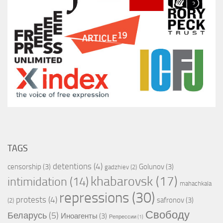
TAGS
detentions
(4)
censorship
(3)
Golunov
(3)
gadzhiev
(2)
khabarovsk
(17)
intimidation
(14)
mahachkala
repressions
(30)
protests
(4)
safronov
(3)
(2)
Свободу
Беларусь
(5)
Иноагенты
(3)
Репрессии
(1)