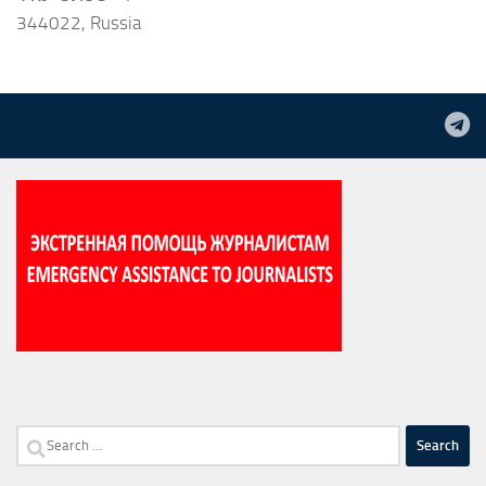
344022, Russia
Search
for: