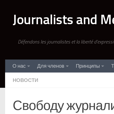
Перейти к содержимому
Journalists and M
Défendons les journalistes et la liberté d'express
О нас
Для членов
Принципы
Т
НОВОСТИ
Свободу журнал