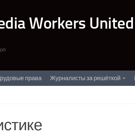
edia Workers United
ion
рудовые права
Журналисты за решёткой
истике