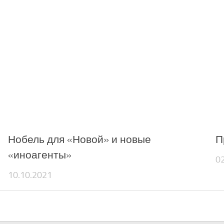
Нобель для «Новой» и новые
П
«иноагенты»
0
10.10.2021