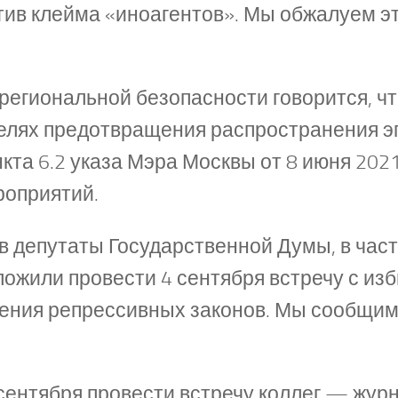
ив клейма «иноагентов». Мы обжалуем эт
 региональной безопасности говорится, ч
целях предотвращения распространения э
кта 6.2 указа Мэра Москвы от 8 июня 202
роприятий.
 в депутаты Государственной Думы, в част
ожили провести 4 сентября встречу с из
ния репрессивных законов. Мы сообщим 
сентября провести встречу коллег — жур