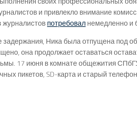
выполнения своих профессиональных об
рналистов и привлекло внимание комисс
з журналистов
потребовал
немедленно и б
е задержания, Ника была отпущена под об
щено, она продолжает оставаться остават
юрьмы. 17 июня в комнате общежития СПбГ
чных пикетов, SD-карта и старый телефон