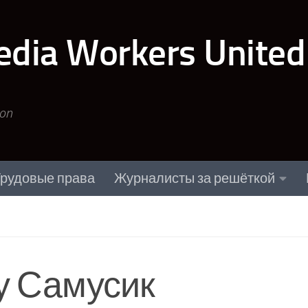
edia Workers United
ion
рудовые права
Журналисты за решёткой
у Самусик