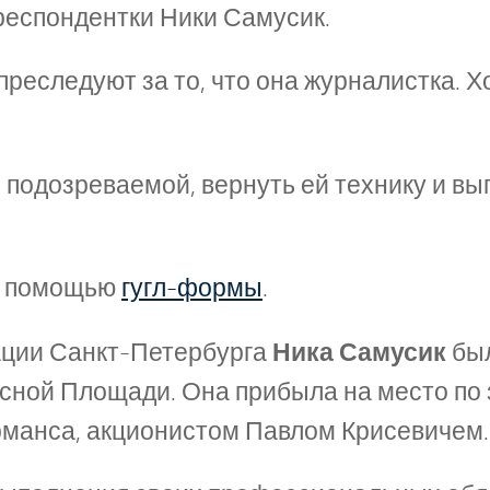
респондентки Ники Самусик.
реследуют за то, что она журналистка. Х
с подозреваемой, вернуть ей технику и в
с помощью
гугл-формы
.
ации Санкт-Петербурга
Ника Самусик
был
ной Площади. Она прибыла на место по 
рманса, акционистом Павлом Крисевичем.