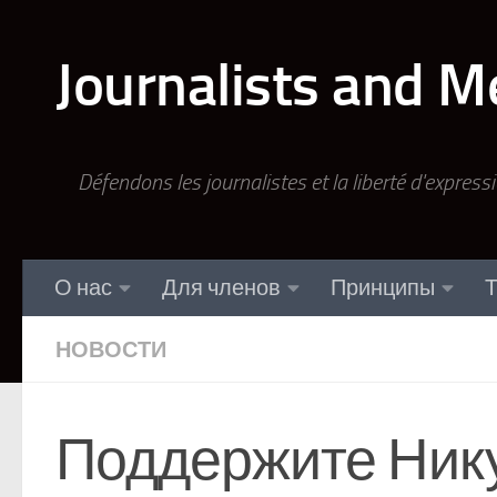
Перейти к содержимому
Journalists and M
Défendons les journalistes et la liberté d'express
О нас
Для членов
Принципы
Т
НОВОСТИ
Поддержите Ник