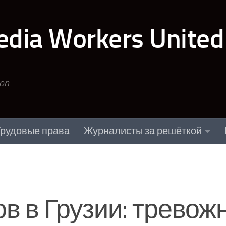
edia Workers United
ion
рудовые права
Журналисты за решёткой
 в Грузии: тревожн