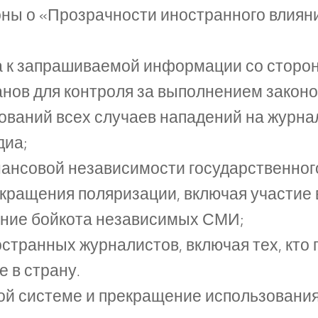
оны о «Прозрачности иностранного влиян
а к запрашиваемой информации со сторон
нов для контроля за выполнением законо
ваний всех случаев нападений на журнал
диа;
ансовой независимости государственного
екращения поляризации, включая участие
ение бойкота независимых СМИ;
транных журналистов, включая тех, кто п
 в страну.
ой системе и прекращение использования