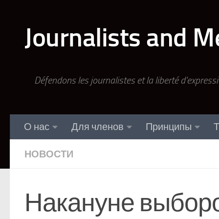
Перейти к содержимому
Journalists and M
Défendons les journalistes et la liberté d'express
О нас
Для членов
Принципы
Т
НОВОСТИ
Накануне выборов