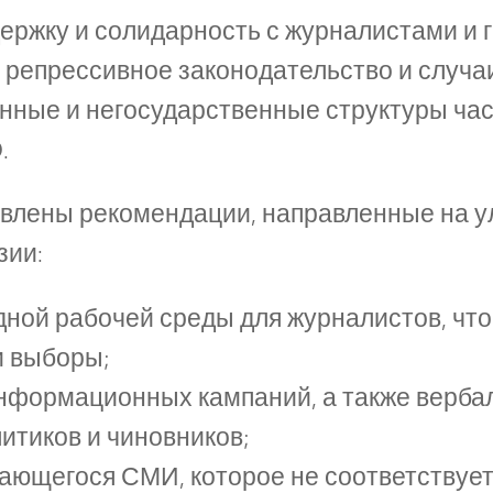
ржку и солидарность с журналистами и 
 репрессивное законодательство и случ
енные и негосударственные структуры ча
.
влены рекомендации, направленные на у
зии:
ной рабочей среды для журналистов, чт
и выборы;
нформационных кампаний, а также верба
итиков и чиновников;
сающегося СМИ, которое не соответству