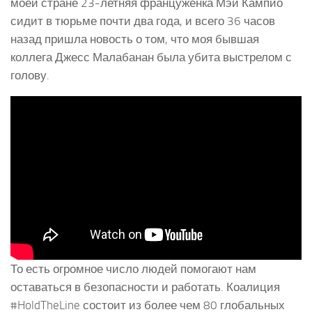
моей стране 23-летняя француженка Мэй Кампио
сидит в тюрьме почти два года, и всего 36 часов
назад пришла новость о том, что моя бывшая
коллега Джесс Малабанан была убита выстрелом с
голову.
То есть огромное число людей помогают нам
оставаться в безопасности и работать. Коалиция
#HoldTheLine состоит из более чем 80 глобальных