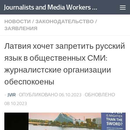
Journalists and Media Workers United
Перейти к содержимому
НОВОСТИ
/
ЗАКОНОДАТЕЛЬСТВО
/
ЗАЯВЛЕНИЯ
Латвия хочет запретить русский
язык в общественных СМИ:
журналистские организации
обеспокоены
-
JVIR
· ОПУБЛИКОВАНО
06.10.2023
· ОБНОВЛЕНО
08.10.2023