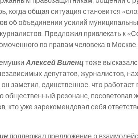
ржанным правозащитникам, общении с ру
, когда общая ситуация становится «сло
в об объединении усилий муниципальных
урналистов. Предложил привлекать к «С
номоченного по правам человека в Москве.
ремушки
Алексей Виленц
тоже высказалс
независимых депутатов, журналистов, на
он заметил, единственное, что работает 
то общественный резонанс, посоветовав 
в, кто уже зарекомендовал себя ответст
ин
поддержал предложение о взаимодейст