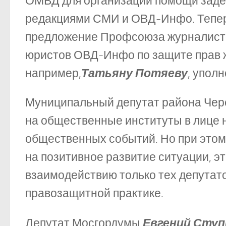
ОМВД для организации помощи заде
редакциями СМИ и ОВД-Инфо. Теперь
предложение Профсоюза журналисто
юристов ОВД-Инфо по защите прав ж
например,
Татьяну Потяеву
, упол
Муниципальный депутат района Че
на общественные институты в лице 
общественных событий. Но при этом 
на позитивное развитие ситуации, э
взаимодействию только тех депутато
правозащитной практике.
Депутат Мосгордумы
Евгений Ступ