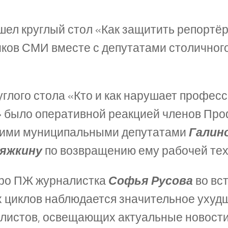
рошел круглый стол «Как защитить репортё
ков СМИ вместе с депутатами столичног
углого стола «Кто и как нарушает профес
» было оперативной реакцией членов Пр
кими муниципальными депутатами
Галин
яжкину
по возвращению ему рабочей тех
юро ПЖ журналистка
Софья Русова
во вст
 циклов наблюдается значительное ухудш
листов, освещающих актуальные новост