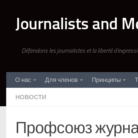
Перейти к содержимому
Journalists and M
Défendons les journalistes et la liberté d'express
О нас
Для членов
Принципы
Т
НОВОСТИ
Профсоюз журнал